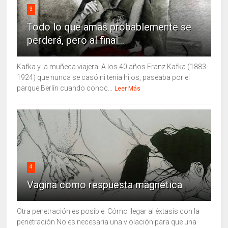
3
Todo lo que amas probablemente se
perderá, pero al final...
Kafka y la muñeca viajera A los 40 años Franz Kafka (1883-
1924) que nunca se casó ni tenía hijos, paseaba por el
parque Berlín cuando conoc...
Leer Más
4
Vagina como respuesta magnética
Otra penetración es posible: Cómo llegar al éxtasis con la
penetración No es necesaria una violación para que una