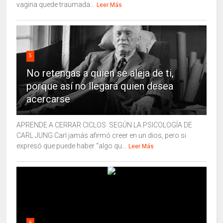
vagina quede traumada...
Leer Más
5
No retengas a quien se aleja de ti,
porque así no llegará quien desea
acercarse
APRENDE A CERRAR CICLOS SEGÚN LA PSICOLOGÍA DE
CARL JUNG Carl jamás afirmó creer en un dios, pero si
expresó que puede haber “algo qu...
Leer Más
6