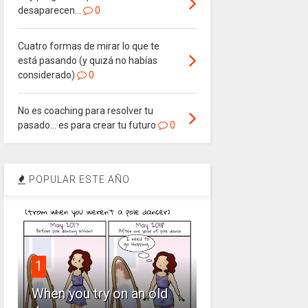
desaparecen…
0
Cuatro formas de mirar lo que te
está pasando (y quizá no habías
considerado)
0
No es coaching para resolver tu
pasado… es para crear tu futuro
0
POPULAR ESTE AÑO
1
When you try on an old