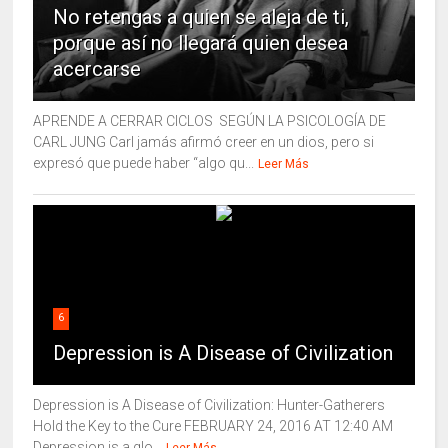
No retengas a quien se aleja de ti,
porque así no llegará quien desea
acercarse
APRENDE A CERRAR CICLOS SEGÚN LA PSICOLOGÍA DE
CARL JUNG Carl jamás afirmó creer en un dios, pero si
expresó que puede haber “algo qu...
Leer Más
6
Depression is A Disease of Civilization
Depression is A Disease of Civilization: Hunter-Gatherers
Hold the Key to the Cure FEBRUARY 24, 2016 AT 12:40 AM
Depression is a glo...