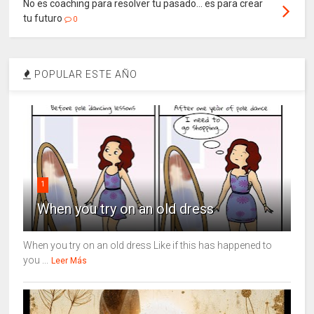
No es coaching para resolver tu pasado… es para crear
tu futuro
0
POPULAR ESTE AÑO
1
When you try on an old dress
When you try on an old dress Like if this has happened to
you ...
Leer Más