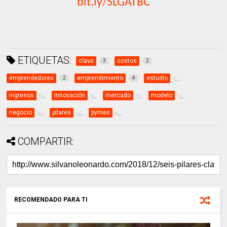
bit.ly/SLGATBC
ETIQUETAS:
clave
costos
3
2
emprendedores
emprendimiento
estudio
2
4
ingresos
innovación
mercado
modelo
negocio
pilares
pymes
COMPARTIR:
RECOMENDADO PARA TI