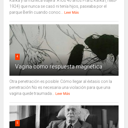
Kafka y la muñeca viajera A los 40 años Franz Kafka (1883-
1924) que nunca se casó ni tenía hijos, paseaba por el
parque Berlín cuando conoc...
Leer Más
4
Vagina como respuesta magnética
Otra penetración es posible: Cómo llegar al éxtasis con la
penetración No es necesaria una violación para que una
vagina quede traumada...
Leer Más
5