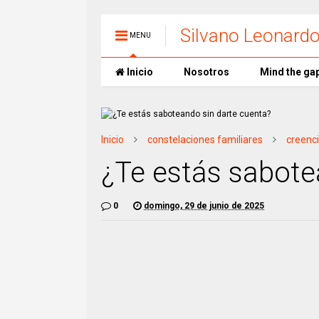
Silvano Leonard
MENU
Inicio
Nosotros
Mind the ga
Inicio
constelaciones familiares
creenc
¿Te estás sabote
0
domingo, 29 de junio de 2025