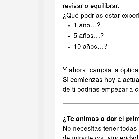
revisar o equilibrar.
¿Qué podrías estar expe
1 año…?
5 años…?
10 años…?
Y ahora, cambia la óptica
Si comienzas hoy a actua
de ti podrías empezar a c
¿Te animas a dar el pri
No necesitas tener todas 
de mirarte con sinceridad