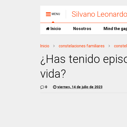
Silvano Leonard
MENU
Inicio
Nosotros
Mind the ga
Inicio
constelaciones familiares
conste
¿Has tenido episo
vida?
0
viernes, 14 de julio de 2023