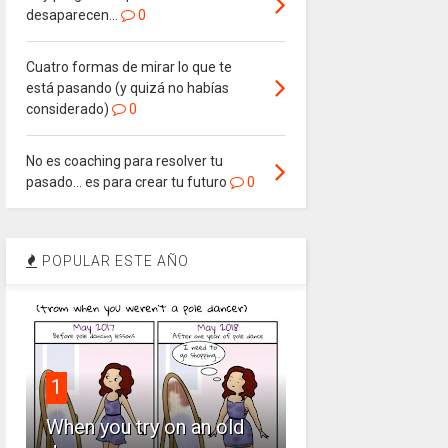
desaparecen…
0
Cuatro formas de mirar lo que te
está pasando (y quizá no habías
considerado)
0
No es coaching para resolver tu
pasado… es para crear tu futuro
0
POPULAR ESTE AÑO
1
When you try on an old