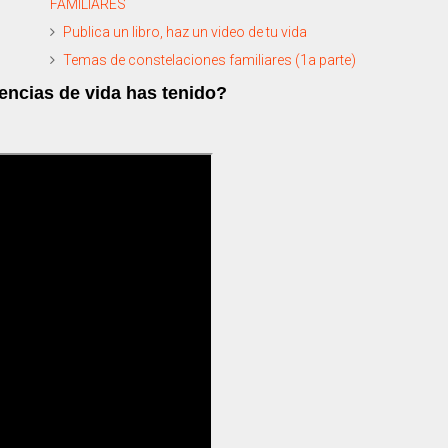
FAMILIARES
Publica un libro, haz un video de tu vida
Temas de constelaciones familiares (1a parte)
ncias de vida has tenido?