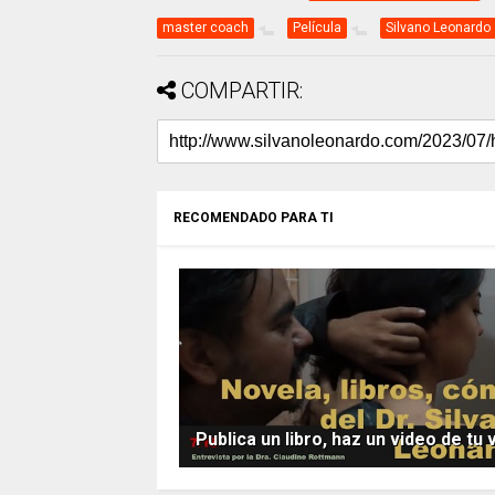
master coach
Película
Silvano Leonardo
COMPARTIR:
RECOMENDADO PARA TI
Publica un libro, haz un video de tu 