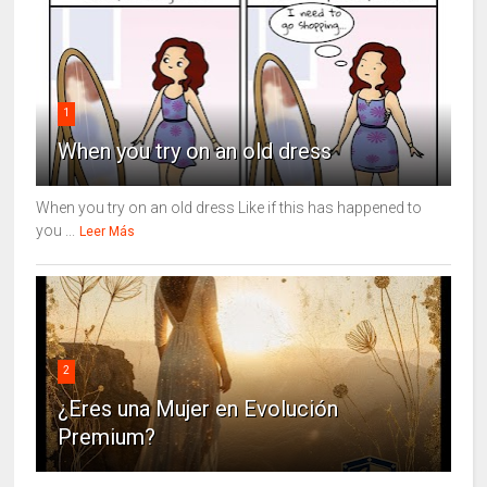
1
When you try on an old dress
When you try on an old dress Like if this has happened to
you ...
Leer Más
2
¿Eres una Mujer en Evolución
Premium?