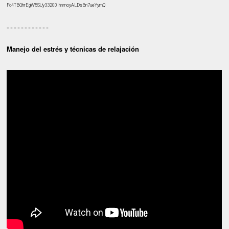
Fc4TBQhrEgW5SUy33200lhnmoyALDsBn7ueYymQ
= = = = = = = = = = = =
Manejo del estrés y técnicas de relajación