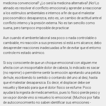
medicina convencional? ¿Lo será la medicina alternativa? ¡No! Lo
atinado es resolver el conflicto emocional y aprender a reaccionar
a los estímulos ambientales e internos a fin de que el malestar
psicosomático desaparezca, esto es, un cambio de actitud ante el
conflicto interno y la presión externa. No es tan sencillo como
suena, pero tampoco imposible de practicar.
Aun cuando el ambiente laboral sea poco o nada controlable o
cambiable, mi reacción a sus presiones sí está a mi alcance; debo
desaprender reacciones inadecuadas a fin de evitar que el entorno
controle mi estado anímico.
Si soy consciente de que un choque emocional con alguien me
afecta con un insoportable dolor de cabeza, lo indicado es sacar
(no reprimir) o permitirme sentir la emoción apretando una pelota
de hule, escribiendo lo sentido o contando del uno al diez, hasta
que el malestar desaparezca. Es decir, el displacer debe ser
resuelto y liberado para que el dolor físico se esfume. Poco
ayudará la ingesta de medicamentos, pues lo físico pierde peso y
se va por donde vino si resuelvo lo emocional. (Muchos por falta
de autoconocimiento no saben identificar sus emociones -