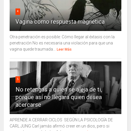
4
Vagina como respuesta magnética
Otra penetración es posible: Cómo llegar al éxtasis con la
penetración No es necesaria una violación para que una
vagina quede traumada...
Leer Más
5
No retengas a quien se aleja de ti,
porque así no llegará quien desea
acercarse
APRENDE A CERRAR CICLOS SEGÚN LA PSICOLOGÍA DE
CARL JUNG Carl jamás afirmó creer en un dios, pero si