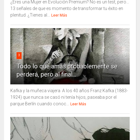
¿Eres una Mujer en Evolución Premium? No es un test, pero…
13 señales de que es momento de transformar tu éxito en
plenitud. ¿Tienes al...
Leer Más
3
Todo lo que amas probablemente se
perderá, pero al final...
Kafka y la muñeca viajera A los 40 años Franz Kafka (1883-
1924) que nunca se casó ni tenía hijos, paseaba por el
parque Berlín cuando conoc...
Leer Más