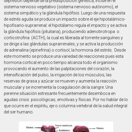
depresión depende de la predisposición genética, incide en el
sistema nervioso vegetativo (sistema nervioso autónomo), el
sistema simpático y la glándula hipófisis. Luego de una respuesta
de estrés aguda se produce un impacto sobre el eje hipotalámico-
hipofisario-suprarrenal: el hipotálamo regula el impacto y se activa
la glándula hipófisis (pituitaria), produciendo adenotirotropa o
corticotrofina (ACTH), la cual es liberada al torrente sanguíneo y
se dirige a las glándulas suprarrenales, y se activa la producción
de adrenalina (epinefrina) o cortisol, la hormona del estrés. Desde
este momento se produce una variedad de reacciones pues esta
hormona cortical en poco tiempo alcanza todo el organismo
provocando el aumento de las palpitaciones del corazón, la
intensificación del pulso, la irrigación de los músculos; las
reservas de grasa y azúcar se mueven y aumenta la reacción
muscular y se incrementa la coagulación de la sangre. Una
perenne situación estresante frecuentemente desemboca en
agudas crisis psicológicas, emotivas y físicas. Por no hablar de lo
que ocurre en el espíritu, eje o columna vertebral de la salud integral
del ser humano.