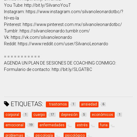
You Tube: http://bit.ly/SilvanoYouT
Instagram: https://www.instagram.com/silvanoleonardotbc/?
hl=es-la
Pinterest: https://www.pinterest.com.mx/silvanoleonardotbc/
Tumblr: https://silvanoleonardo.tumblr.com/
Vk: https://vk.com/silvanoleonardo
Reddit: https://www.reddit.com/user/SilvanoLeonardo
= = = = = = = = = = =
AGENDA UN PLAN DE SESIONES DE COACHING CONMIGO:
Formulario de contacto: http://bit.ly/SLGATBC
ETIQUETAS:
. trastornos
ansiedad
1
6
corporal
cuerpo
depresión
económicos
1
17
5
1
emocional
enfermedades
estrés
furia
19
problemas
psicología
psicológico