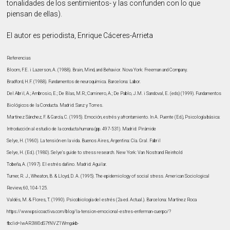
tonalidades de los sentimientos- y las confunden con lo que
piensan de ellas).
El autor es periodista, Enrique Cáceres-Arrieta
Referencias
Bloom, F.E. i Lazerson, A. (1988). Brain, Mind, and Behavior. Nova York: Freeman and Company.
Bradford, H.F. (1988). Fundamentos de neuroquímica. Barcelona: Labor.
Del Abril, A.; Ambrosio, E.; De Blas, M.R.; Caminero, A.; De Pablo, J.M. i Sandoval, E. (eds) (1999). Fundamentos
Biológicos de la Conducta. Madrid: Sanz y Torres.
Martínez Sánchez, F. & García, C. (1995). Emoción, estrés y afrontamiento. In A. Puente (Ed.), Psicología básica:
Introducción al estudio de la conducta humana (pp. 497-531). Madrid: Pirámide
Selye, H. (1960). La tensión en la vida. Buenos Aires, Argentina: Cía. Gral. Fabril
Selye, H. (Ed.). (1980). Selye’s guide to stress research. New York: Van Nostrand Reinhold
Tobeña, A. (1997). El estrés dañino. Madrid: Aguilar.
Turner, R. J., Wheaton, B. & Lloyd, D. A. (1995). The epidemiology of social stress. American Sociological
Review, 60, 104-125.
Valdés, M. & Flores, T. (1990). Psicobiología del estrés (2a ed. Actual.). Barcelona: Martínez Roca
https://www.psicoactiva.com/blog/la-tension-emocional-estres-enferman-cuerpo/?
fbclid=IwAR3W0dS7fNVZ1Wmgakb-