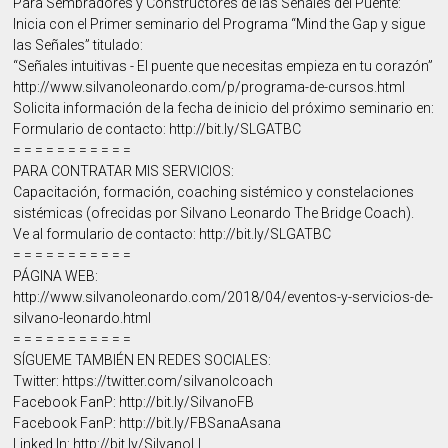
Para Sembradores y Constructores de las Señales del Puente:
Inicia con el Primer seminario del Programa “Mind the Gap y sigue
las Señales” titulado:
“Señales intuitivas - El puente que necesitas empieza en tu corazón”
http://www.silvanoleonardo.com/p/programa-de-cursos.html
Solicita información de la fecha de inicio del próximo seminario en:
Formulario de contacto: http://bit.ly/SLGATBC
= = = = = = = = = = =
PARA CONTRATAR MIS SERVICIOS:
Capacitación, formación, coaching sistémico y constelaciones
sistémicas (ofrecidas por Silvano Leonardo The Bridge Coach).
Ve al formulario de contacto: http://bit.ly/SLGATBC
= = = = = = = = = = =
PÁGINA WEB:
http://www.silvanoleonardo.com/2018/04/eventos-y-servicios-de-
silvano-leonardo.html
= = = = = = = = = = =
SÍGUEME TAMBIÉN EN REDES SOCIALES:
Twitter: https://twitter.com/silvanolcoach
Facebook FanP: http://bit.ly/SilvanoFB
Facebook FanP: http://bit.ly/FBSanaAsana
Linked In: http://bit.ly/SilvanoLI