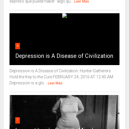
expresó que puede haber “algo qu...
Leer Más
6
Depression is A Disease of Civilization
Depression is A Disease of Civilization: Hunter-Gatherers
Hold the Key to the Cure FEBRUARY 24, 2016 AT 12:40 AM
Depression is a glo...
Leer Más
7