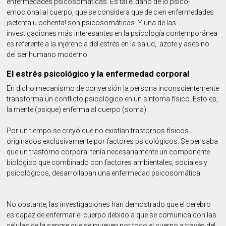
enfermedades psicosomáticas. Es tal el daño de lo psico-
emocional al cuerpo, que se considera que de cien enfermedades
¡setenta u ochenta! son psicosomáticas. Y una de las
investigaciones más interesantes en la psicología contemporánea
es referente a la injerencia del estrés en la salud, azote y asesino
del ser humano moderno.
El estrés psicológico y la enfermedad corporal
En dicho mecanismo de conversión la persona inconscientemente
transforma un conflicto psicológico en un síntoma físico. Esto es,
la mente (psique) enferma al cuerpo (soma).
Por un tiempo se creyó que no existían trastornos físicos
originados exclusivamente por factores psicológicos. Se pensaba
que un trastorno corporal tenía necesariamente un componente
biológico que combinado con factores ambientales, sociales y
psicológicos, desarrollaban una enfermedad psicosomática.
No obstante, las investigaciones han demostrado que el cerebro
es capaz de enfermar el cuerpo debido a que se comunica con las
células de la sangre que se mueven por todo el cuerpo a través del