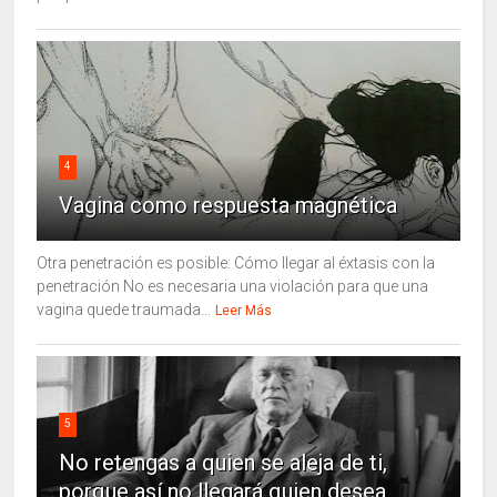
4
Vagina como respuesta magnética
Otra penetración es posible: Cómo llegar al éxtasis con la
penetración No es necesaria una violación para que una
vagina quede traumada...
Leer Más
5
No retengas a quien se aleja de ti,
porque así no llegará quien desea