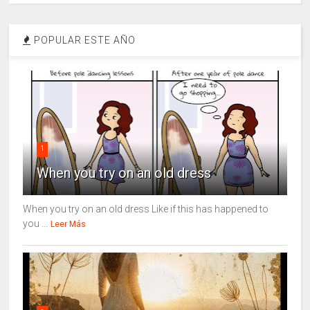
POPULAR ESTE AÑO
1
When you try on an old dress
When you try on an old dress Like if this has happened to
you ...
Leer Más