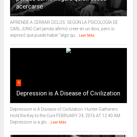
acercarse
APRENDE A CERRAR CICLOS SEGÚN LA PSICOLOGÍA DE
CARL JUNG Carl jamás afirmó creer en un dios, pero si
expresó que puede haber “algo qu...
Leer Más
6
Depression is A Disease of Civilization
Depression is A Disease of Civilization: Hunter-Gatherers
Hold the Key to the Cure FEBRUARY 24, 2016 AT 12:40 AM
Depression is a glo...
Leer Más