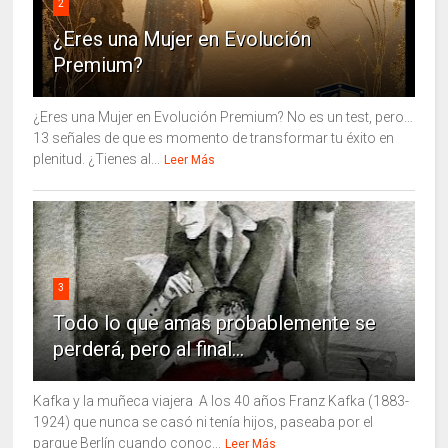
2
¿Eres una Mujer en Evolución
Premium?
¿Eres una Mujer en Evolución Premium? No es un test, pero…
13 señales de que es momento de transformar tu éxito en
plenitud. ¿Tienes al...
Leer Más
3
Todo lo que amas probablemente se
perderá, pero al final...
Kafka y la muñeca viajera A los 40 años Franz Kafka (1883-
1924) que nunca se casó ni tenía hijos, paseaba por el
parque Berlín cuando conoc...
Leer Más