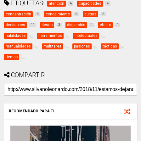
ETIQUETAS:
atención
capacidades
6
4
concentración
conocimiento
cultura
3
9
6
decisiones
deseo
dispersión
efecto
11
3
1
1
habilidades
herramientas
intelectuales
manualidades
multitarea
pasiones
tácticas
tiempo
COMPARTIR:
RECOMENDADO PARA TI