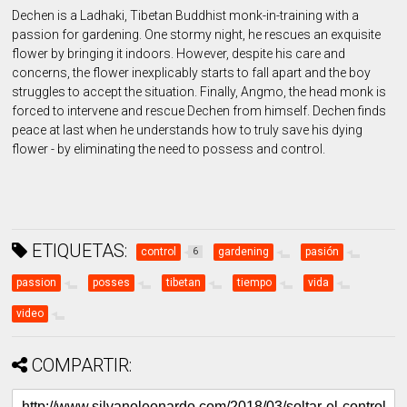
Dechen is a Ladhaki, Tibetan Buddhist monk-in-training with a
passion for gardening. One stormy night, he rescues an exquisite
flower by bringing it indoors. However, despite his care and
concerns, the flower inexplicably starts to fall apart and the boy
struggles to accept the situation. Finally, Angmo, the head monk is
forced to intervene and rescue Dechen from himself. Dechen finds
peace at last when he understands how to truly save his dying
flower - by eliminating the need to possess and control.
ETIQUETAS:
control
gardening
pasión
6
passion
posses
tibetan
tiempo
vida
video
COMPARTIR: