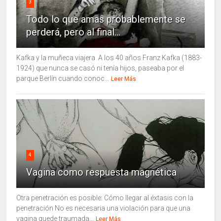
3
Todo lo que amas probablemente se
perderá, pero al final...
Kafka y la muñeca viajera A los 40 años Franz Kafka (1883-
1924) que nunca se casó ni tenía hijos, paseaba por el
parque Berlín cuando conoc...
Leer Más
4
Vagina como respuesta magnética
Otra penetración es posible: Cómo llegar al éxtasis con la
penetración No es necesaria una violación para que una
vagina quede traumada...
Leer Más