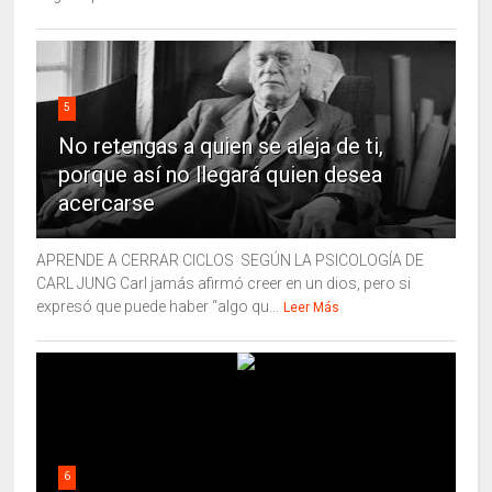
5
No retengas a quien se aleja de ti,
porque así no llegará quien desea
acercarse
APRENDE A CERRAR CICLOS SEGÚN LA PSICOLOGÍA DE
CARL JUNG Carl jamás afirmó creer en un dios, pero si
expresó que puede haber “algo qu...
Leer Más
6