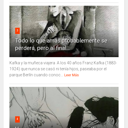
3
Todo lo que amas probablemente se
perderá, pero al final...
Kafka y la muñeca viajera A los 40 años Franz Kafka (1883-
1924) que nunca se casó ni tenía hijos, paseaba por el
parque Berlín cuando conoc...
Leer Más
4