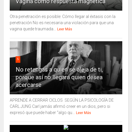
Vagina como respuesta magnética
Otra penetración es posible: Cómo llegar al éxtasis con la
penetración No es necesaria una violación para que una
vagina quede traumada...
Leer Más
5
No retengas a quien se aleja de ti,
porque así no llegará quien desea
acercarse
APRENDE A CERRAR CICLOS SEGÚN LA PSICOLOGÍA DE
CARL JUNG Carl jamás afirmó creer en un dios, pero si
expresó que puede haber “algo qu...
Leer Más