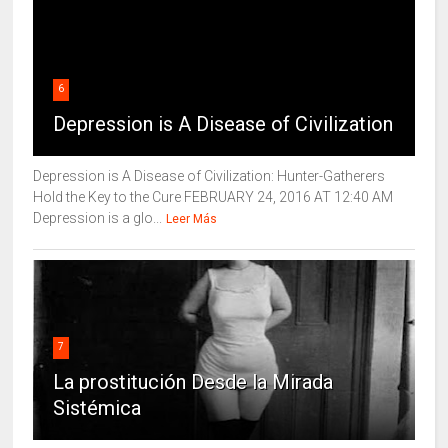
6
Depression is A Disease of Civilization
Depression is A Disease of Civilization: Hunter-Gatherers
Hold the Key to the Cure FEBRUARY 24, 2016 AT 12:40 AM
Depression is a glo...
Leer Más
7
La prostitución Desde la Mirada
Sistémica