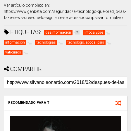
Ver artículo completo en:
https://www.genbeta.com/seguridad/el-tecnologo-que-predijo-las-
fake-news-cree-que-lo-siguiente-sera-un-apocalipsis-informativo
ETIQUETAS:
desinformación
infocalypse
2
información
tecnologías
tecnólogo. apocalipsis
vaticinios
COMPARTIR:
RECOMENDADO PARA TI