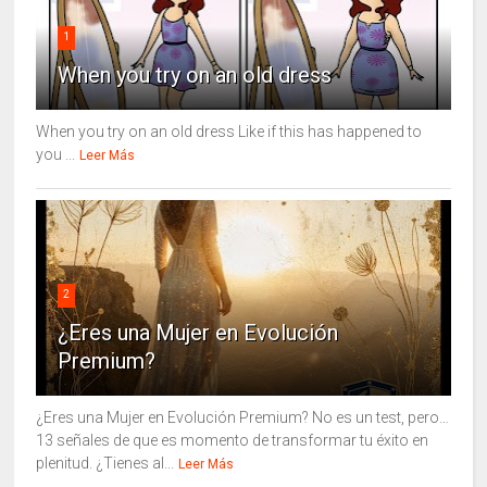
1
When you try on an old dress
When you try on an old dress Like if this has happened to
you ...
Leer Más
2
¿Eres una Mujer en Evolución
Premium?
¿Eres una Mujer en Evolución Premium? No es un test, pero…
13 señales de que es momento de transformar tu éxito en
plenitud. ¿Tienes al...
Leer Más