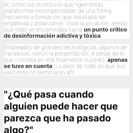
él, cómo los incentivos que rigen estas
plataformas recompensaban de una forma
frecuente información que resultaba ser
engañosa y polarizante. Vista la situación, sentía
que todo se encaminaba hacia
un punto crítico
de desinformación adictiva y tóxica
.
Empleados de grandes tecnológicas, algunos de
Facebook, vieron la presentación. A pesar de lo
que contaba en ella finalmente sucedió,
apenas
se tuvo en cuenta
. Lo peor de todo es que sus
vaticinios no terminaron ahí.
"¿Qué pasa cuando
alguien puede hacer que
parezca que ha pasado
algo?"